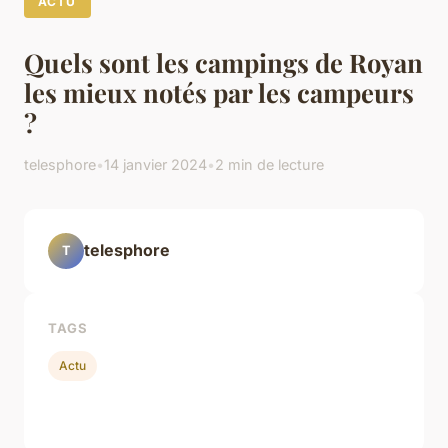
ACTU
Quels sont les campings de Royan
les mieux notés par les campeurs
?
telesphore
•
14 janvier 2024
•
2 min de lecture
telesphore
T
TAGS
Actu