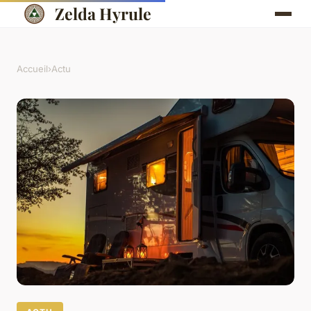
Zelda Hyrule
Accueil
›
Actu