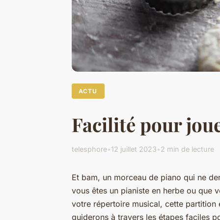
ACTU
Facilité pour jou
telesphore
•
12 juillet 2023
•
2 min de lecture
Et bam, un morceau de piano qui ne dem
vous êtes un pianiste en herbe ou que 
votre répertoire musical, cette partition
guiderons à travers les étapes faciles po