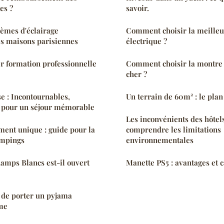
es ?
savoir.
tèmes d'éclairage
Comment choisir la meille
les maisons parisiennes
électrique ?
formation professionnelle
Comment choisir la montre 
cher ?
e : Incontournables,
Un terrain de 60m² : le pla
es pour un séjour mémorable
Les inconvénients des hôtels
ment unique : guide pour la
comprendre les limitations
ampings
environnementales
amps Blancs est-il ouvert
Manette PS5 : avantages et c
 de porter un pyjama
me