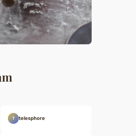
bam
telesphore
T