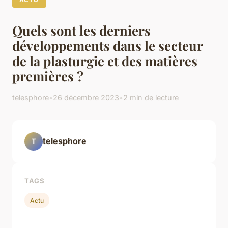
Quels sont les derniers
développements dans le secteur
de la plasturgie et des matières
premières ?
telesphore
•
26 décembre 2023
•
2 min de lecture
telesphore
T
TAGS
Actu