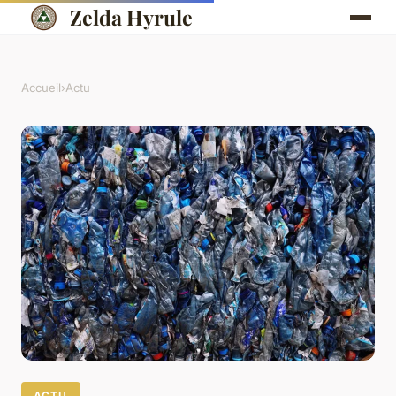
Zelda Hyrule
Accueil
›
Actu
ACTU