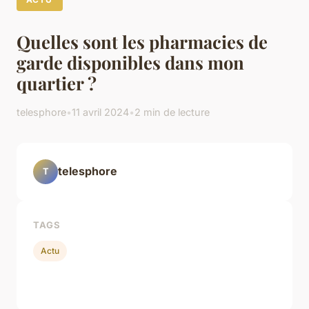
Quelles sont les pharmacies de
garde disponibles dans mon
quartier ?
telesphore
•
11 avril 2024
•
2 min de lecture
telesphore
T
TAGS
Actu