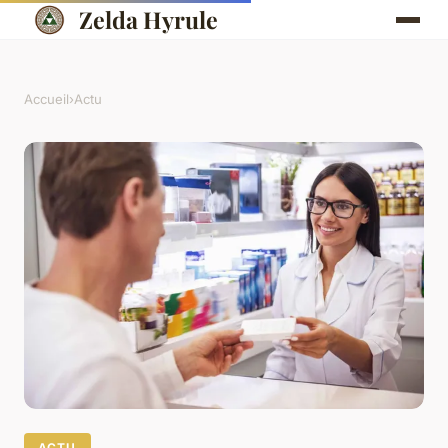
Zelda Hyrule
Accueil
›
Actu
ACTU