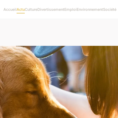
Accueil
Actu
Culture
Divertissement
Emploi
Environnement
Société