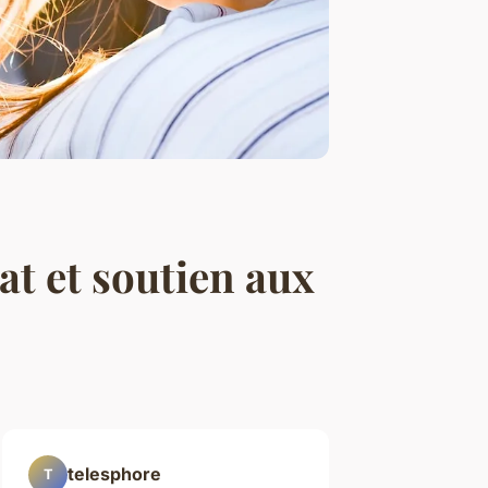
t et soutien aux
telesphore
T