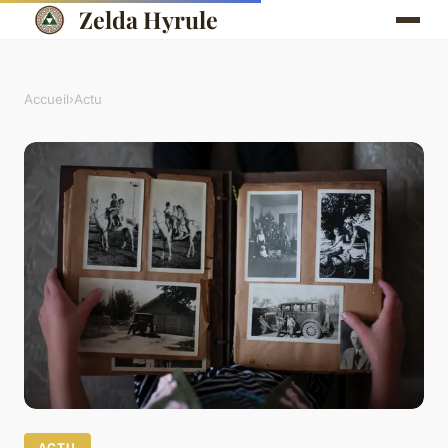
Zelda Hyrule
Accueil
›
Actu
ACTU