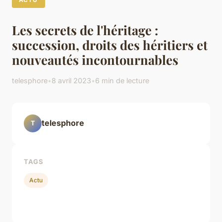
Les secrets de l'héritage :
succession, droits des héritiers et
nouveautés incontournables
telesphore
•
8 avril 2023
•
6 min de lecture
telesphore
T
TAGS
Actu