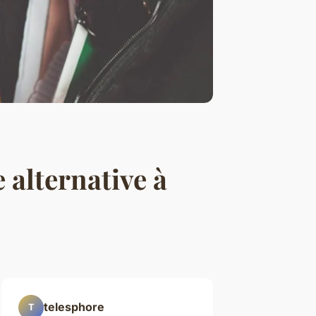
 alternative à
telesphore
T