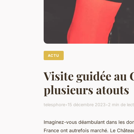
ACTU
Visite guidée au 
plusieurs atouts
telesphore
•
15 décembre 2023
•
2 min de lec
Imaginez-vous déambulant dans les dorur
France ont autrefois marché. Le Châtea