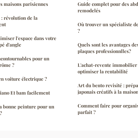
les maisons parisiennes
Guide complet pour des abd
remodelés
: révolution de la
ent
Où trouver un spécialiste d
?
imiser l'espace dans votre
pé d'angle
Quels sont les avantages des
plaques professionnlles?
incontournables pour un
rôme ?
L'achat-revente immobilier 
optimiser la rentabilité
n voiture électrique ?
Art du bento revisité : prép
japonais créatifs à la maiso
 piano Et bam facilement
Comment faire pour organi
a bonne peinture pour un
parfait ?
?