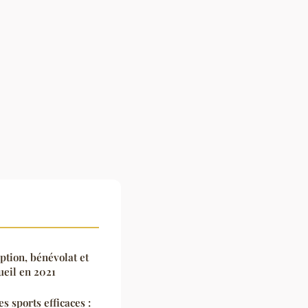
tion, bénévolat et
ueil en 2021
s sports efficaces :