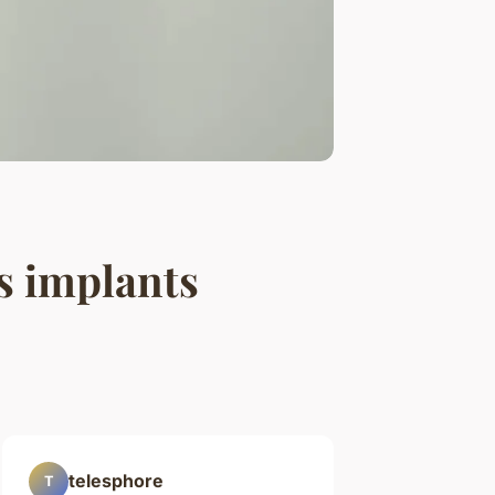
es implants
telesphore
T