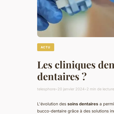
ACTU
Les cliniques de
dentaires ?
telesphore
•
20 janvier 2024
•
2 min de lectur
L'évolution des
soins dentaires
a permi
bucco-dentaire grâce à des solutions in