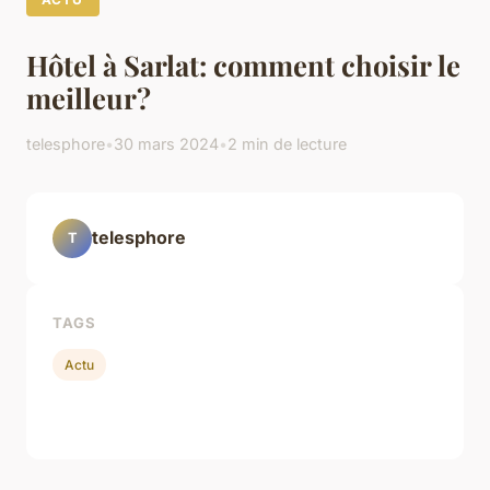
Hôtel à Sarlat: comment choisir le
meilleur?
telesphore
•
30 mars 2024
•
2 min de lecture
telesphore
T
TAGS
Actu