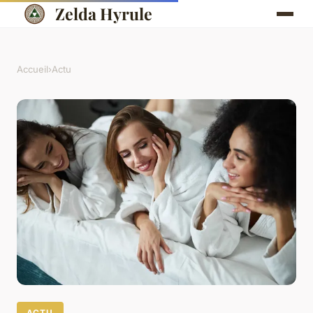
Zelda Hyrule
Accueil
›
Actu
ACTU