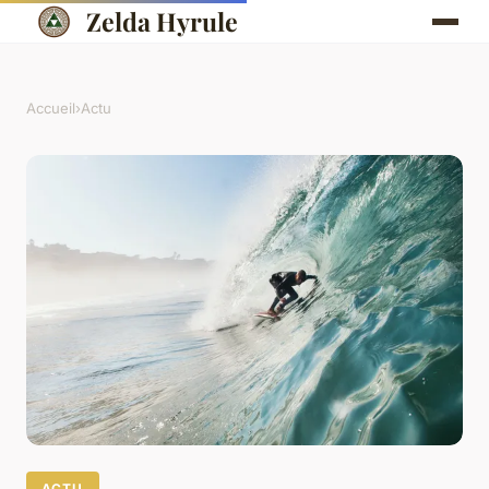
Zelda Hyrule
Accueil
›
Actu
ACTU