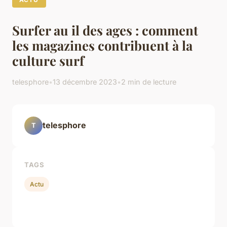
Surfer au il des ages : comment
les magazines contribuent à la
culture surf
telesphore
•
13 décembre 2023
•
2 min de lecture
telesphore
T
TAGS
Actu